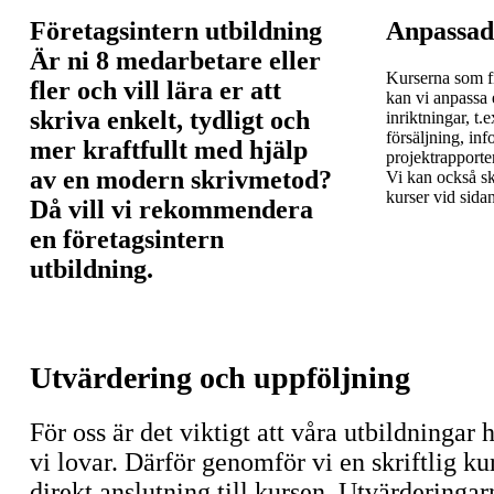
Företagsintern utbildning
Anpassad
Är ni 8 medarbetare eller
Kurserna som fi
fler och vill lära er att
kan vi anpassa 
skriva enkelt, tydligt och
inriktningar, t.
försäljning, in
mer kraftfullt med hjälp
projektrapporter
av en modern skrivmetod?
Vi kan också s
kurser vid sidan
Då vill vi rekommendera
en företagsintern
utbildning.
Utvärdering och uppföljning
För oss är det viktigt att våra utbildningar 
vi lovar. Därför genomför vi en skriftlig ku
direkt anslutning till kursen. Utvärderinga