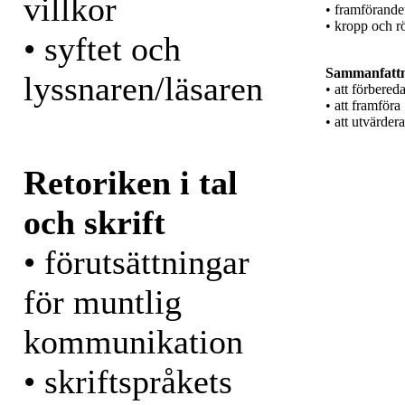
villkor
• framförandet
• kropp och r
• syftet och
Sammanfatt
lyssnaren/läsaren
• att förbered
• att framföra
• att utvärdera
Retoriken i tal
och skrift
• förutsättningar
för muntlig
kommunikation
• skriftspråkets