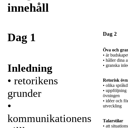
innehåll
Dag 2
Dag 1
Öva och gra
• är budskapet
• håller dina
Inledning
• granska inl
• retorikens
Retorisk övni
• olika språkd
grunder
• uppföljning
övningen
• idéer och för
•
utveckling
kommunikationens
Talarstilar
• att situatio